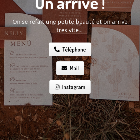
On arrive !
On se refait une petite beauté et on arrive
tres vite...
Téléphone
Mail
Instagram