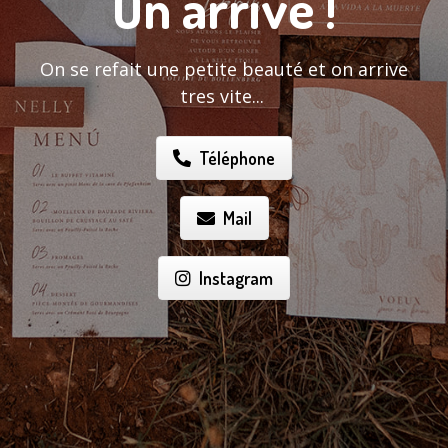
On arrive !
On se refait une petite beauté et on arrive
tres vite...
Téléphone
Mail
Instagram