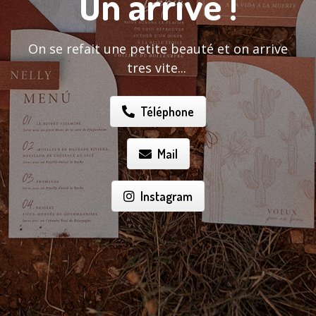
On arrive !
On se refait une petite beauté et on arrive
tres vite...
Téléphone
Mail
Instagram