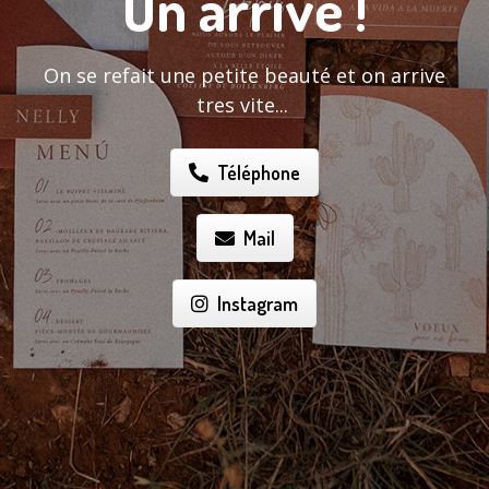
On arrive !
On se refait une petite beauté et on arrive
tres vite...
Téléphone
Mail
Instagram