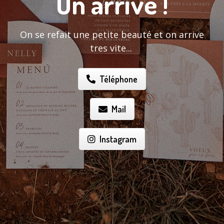
On arrive !
On se refait une petite beauté et on arrive
tres vite...
Téléphone
Mail
Instagram