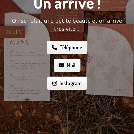
On arrive !
On se refait une petite beauté et on arrive
tres vite...
Téléphone
Mail
Instagram