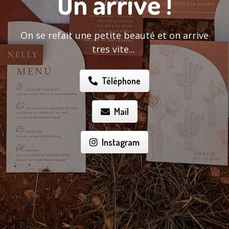
On arrive !
On se refait une petite beauté et on arrive
tres vite...
Téléphone
Mail
Instagram