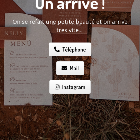
On arrive !
On se refait une petite beauté et on arrive
tres vite...
Téléphone
Mail
Instagram