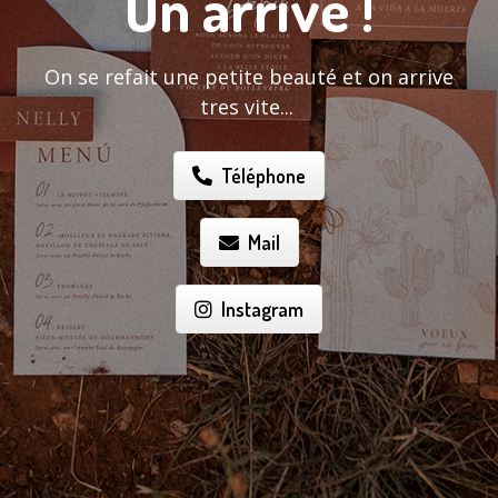
On arrive !
On se refait une petite beauté et on arrive
tres vite...
Téléphone
Mail
Instagram