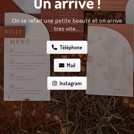
On arrive !
On se refait une petite beauté et on arrive
tres vite...
Téléphone
Mail
Instagram