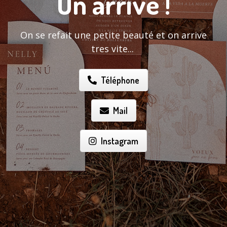
On arrive !
On se refait une petite beauté et on arrive
tres vite...
Téléphone
Mail
Instagram