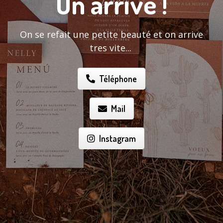
On arrive !
On se refait une petite beauté et on arrive
tres vite...
Téléphone
Mail
Instagram