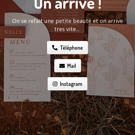
On arrive !
On se refait une petite beauté et on arrive
tres vite...
Téléphone
Mail
Instagram