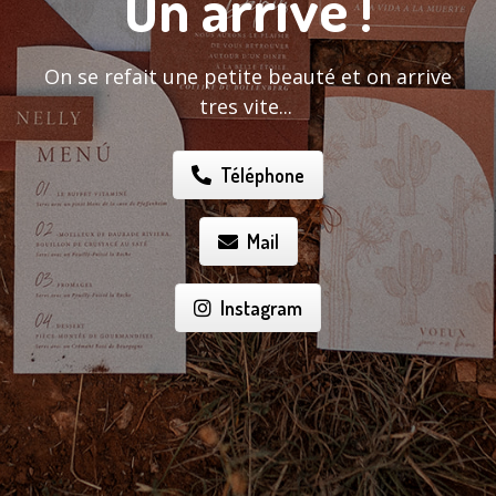
On arrive !
On se refait une petite beauté et on arrive
tres vite...
Téléphone
Mail
Instagram