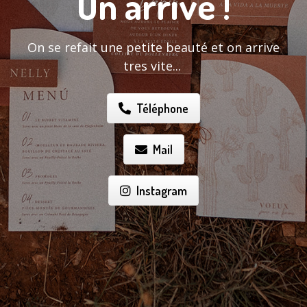
On arrive !
On se refait une petite beauté et on arrive
tres vite...
Téléphone
Mail
Instagram