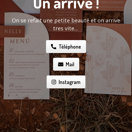
On arrive !
On se refait une petite beauté et on arrive
tres vite...
Téléphone
Mail
Instagram