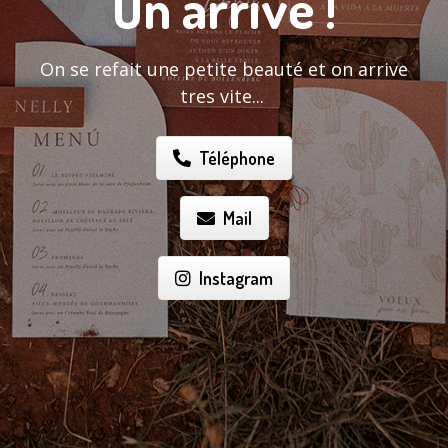
On arrive !
On se refait une petite beauté et on arrive
tres vite...
Téléphone
Mail
Instagram