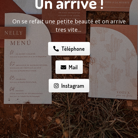
On arrive !
On se refait une petite beauté et on arrive
tres vite...
Téléphone
Mail
Instagram