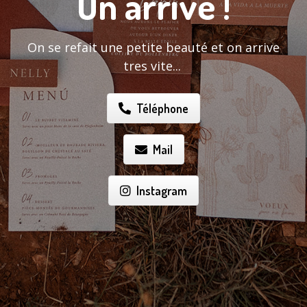
On arrive !
On se refait une petite beauté et on arrive
tres vite...
Téléphone
Mail
Instagram