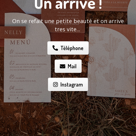
On arrive !
On se refait une petite beauté et on arrive
tres vite...
Téléphone
Mail
Instagram