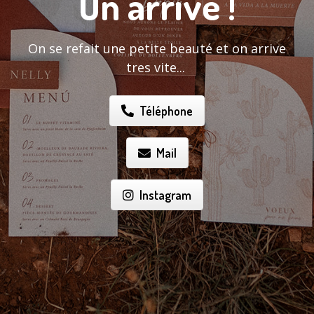
On arrive !
On se refait une petite beauté et on arrive
tres vite...
Téléphone
Mail
Instagram