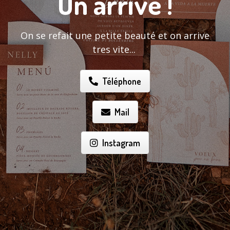
On arrive !
On se refait une petite beauté et on arrive
tres vite...
Téléphone
Mail
Instagram