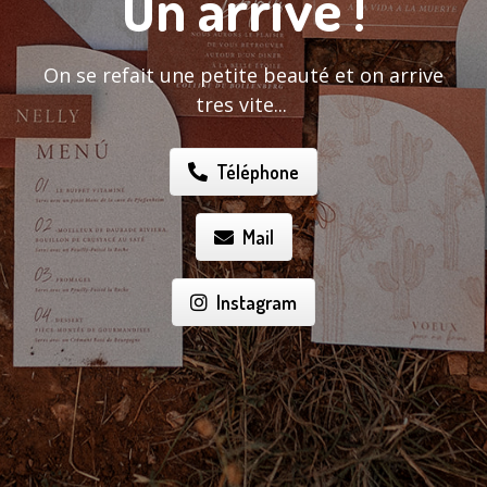
On arrive !
On se refait une petite beauté et on arrive
tres vite...
Téléphone
Mail
Instagram