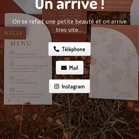
On arrive !
On se refait une petite beauté et on arrive
tres vite...
Téléphone
Mail
Instagram