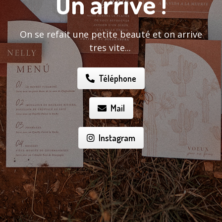
On arrive !
On se refait une petite beauté et on arrive
tres vite...
Téléphone
Mail
Instagram