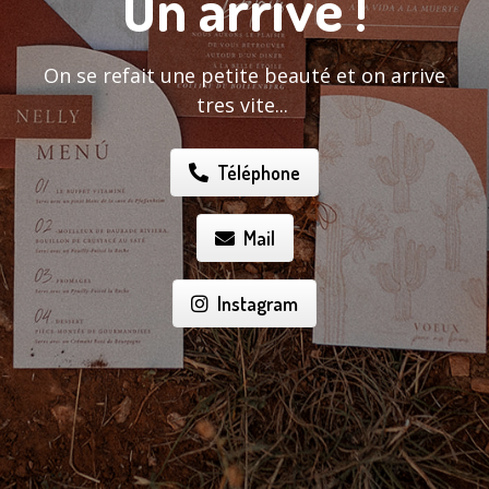
On arrive !
On se refait une petite beauté et on arrive
tres vite...
Téléphone
Mail
Instagram