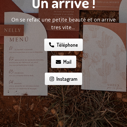
On arrive !
On se refait une petite beauté et on arrive
tres vite...
Téléphone
Mail
Instagram