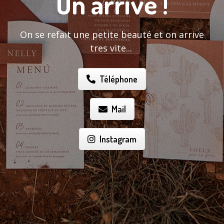
On arrive !
On se refait une petite beauté et on arrive
tres vite...
Téléphone
Mail
Instagram