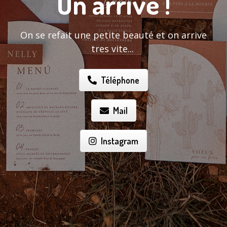
On arrive !
On se refait une petite beauté et on arrive
tres vite...
Téléphone
Mail
Instagram