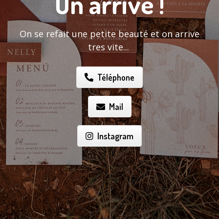
On arrive !
On se refait une petite beauté et on arrive
tres vite...
Téléphone
Mail
Instagram