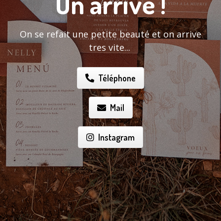
On arrive !
On se refait une petite beauté et on arrive
tres vite...
Téléphone
Mail
Instagram