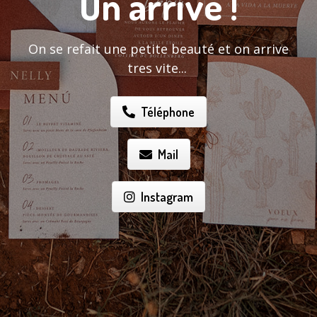
On arrive !
On se refait une petite beauté et on arrive
tres vite...
Téléphone
Mail
Instagram