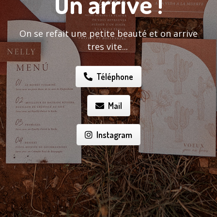
On arrive !
On se refait une petite beauté et on arrive
tres vite...
Téléphone
Mail
Instagram