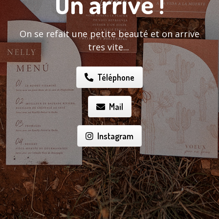
On arrive !
On se refait une petite beauté et on arrive
tres vite...
Téléphone
Mail
Instagram