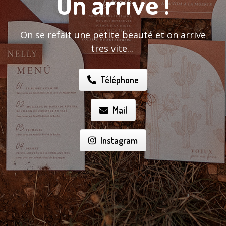
On arrive !
On se refait une petite beauté et on arrive
tres vite...
Téléphone
Mail
Instagram