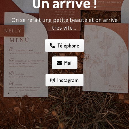
On arrive !
On se refait une petite beauté et on arrive
tres vite...
Téléphone
Mail
Instagram