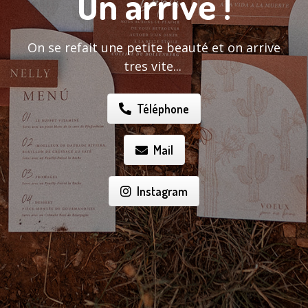
On arrive !
On se refait une petite beauté et on arrive
tres vite...
Téléphone
Mail
Instagram