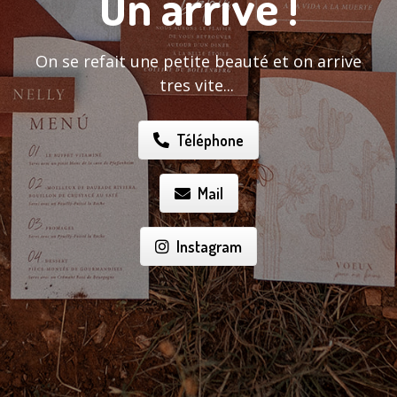
On arrive !
On se refait une petite beauté et on arrive
tres vite...
Téléphone
Mail
Instagram