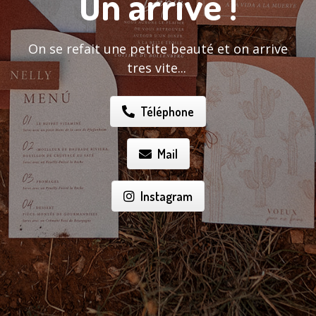
On arrive !
On se refait une petite beauté et on arrive
tres vite...
Téléphone
Mail
Instagram