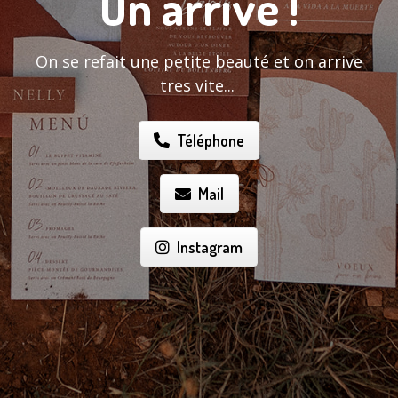
On arrive !
On se refait une petite beauté et on arrive
tres vite...
Téléphone
Mail
Instagram