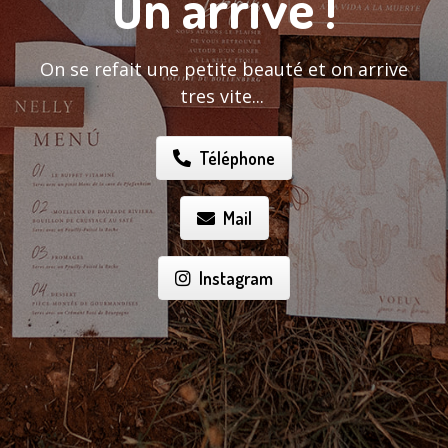
On arrive !
On se refait une petite beauté et on arrive
tres vite...
Téléphone
Mail
Instagram