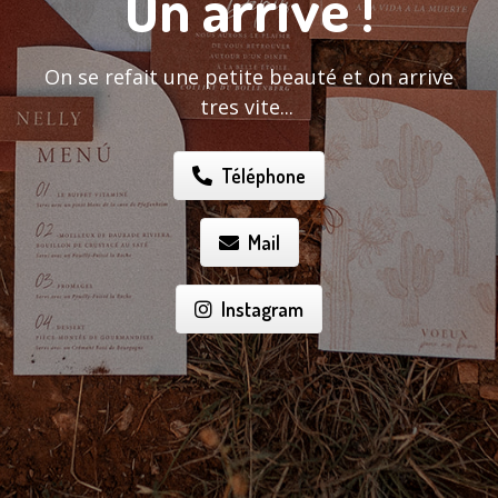
On arrive !
On se refait une petite beauté et on arrive
tres vite...
Téléphone
Mail
Instagram