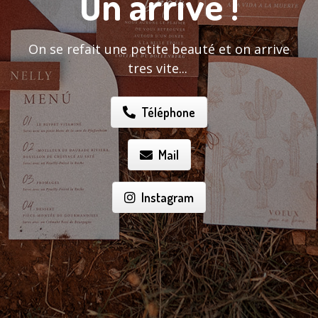
On arrive !
On se refait une petite beauté et on arrive
tres vite...
Téléphone
Mail
Instagram