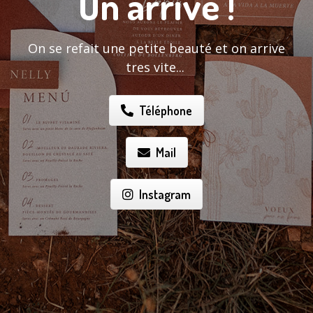
On arrive !
On se refait une petite beauté et on arrive
tres vite...
Téléphone
Mail
Instagram