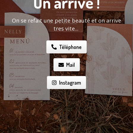
On arrive !
On se refait une petite beauté et on arrive
tres vite...
Téléphone
Mail
Instagram