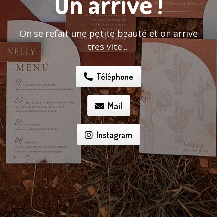
On arrive !
On se refait une petite beauté et on arrive
tres vite...
Téléphone
Mail
Instagram