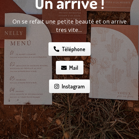
On arrive !
On se refait une petite beauté et on arrive
tres vite...
Téléphone
Mail
Instagram