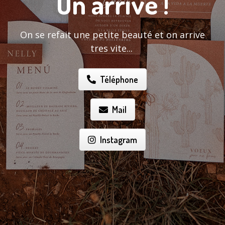
On arrive !
On se refait une petite beauté et on arrive
tres vite...
Téléphone
Mail
Instagram