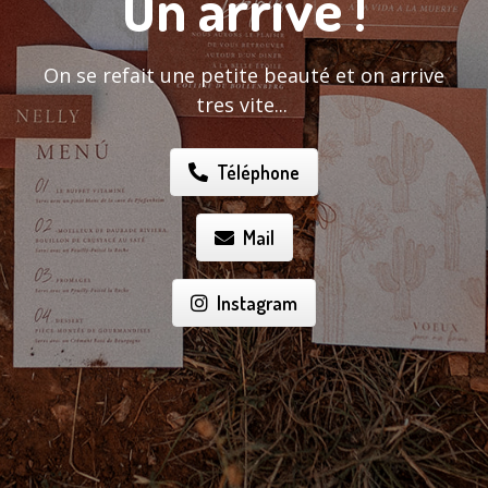
On arrive !
On se refait une petite beauté et on arrive
tres vite...
Téléphone
Mail
Instagram