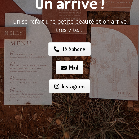
On arrive !
On se refait une petite beauté et on arrive
tres vite...
Téléphone
Mail
Instagram